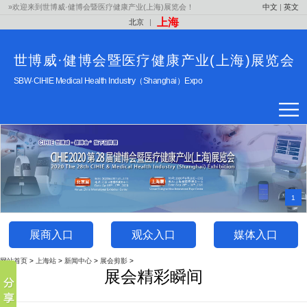
»欢迎来到世博威·健博会暨医疗健康产业(上海)展览会！
中文
|
英文
上海
北京
|
世博威·健博会暨医疗健康产业(上海)展览会
SBW·CIHIE Medical Health Industry（Shanghai）Expo
1
展商入口
观众入口
媒体入口
网站首页
>
上海站
>
新闻中心
>
展会剪影
>
展会精彩瞬间