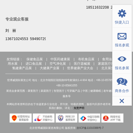
18511632208 2831529160
专业观众客服
快捷入口
刘 丽
13671024553 594907299@qq.com
报名参观
友情链接：
保健食品展
|
中医药健康展
|
有机食品展
|
食用油展
|
饮
用水展
|
进口食品展
|
空气净化展
|
医疗器械展
|
家庭医疗用品展
|
报名参展
氢健康产品展
|
大健康产业展
|
世界健康产业大会
|
北京展览公司
世博威国际展览公司 地址：北京市朝阳区朝阳路69号财满街1-4-904 电话：+86-10-85785007 传真：
+86-10-85841055
商务合作
展览会参展范围：康复医疗 | 家庭医疗 | 智慧医疗 | 可穿戴产品 | 中医 | 健康睡眠 | 老年健康 | 健康管理
服务等
本网站所有资料目的在于传递更多行业信息，所刊发、转载的资料，版权均归原作者所有，如有侵权联
系我们删除。详见：
免责声明
北京世博威国际展览有限公司 版权所有
京ICP备11010388号-7