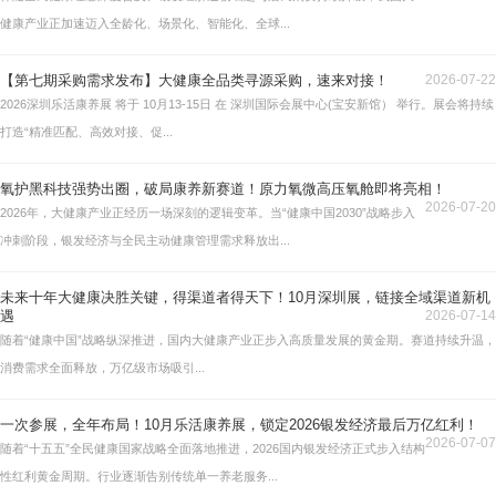
健康产业正加速迈入全龄化、场景化、智能化、全球...
【第七期采购需求发布】大健康全品类寻源采购，速来对接！
2026-07-22
2026深圳乐活康养展 将于 10月13-15日 在 深圳国际会展中心(宝安新馆） 举行。展会将持续
打造“精准匹配、高效对接、促...
氧护黑科技强势出圈，破局康养新赛道！原力氧微高压氧舱即将亮相！
2026-07-20
2026年，大健康产业正经历一场深刻的逻辑变革。当“健康中国2030”战略步入
冲刺阶段，银发经济与全民主动健康管理需求释放出...
未来十年大健康决胜关键，得渠道者得天下！10月深圳展，链接全域渠道新机
遇
2026-07-14
随着“健康中国”战略纵深推进，国内大健康产业正步入高质量发展的黄金期。赛道持续升温，
消费需求全面释放，万亿级市场吸引...
一次参展，全年布局！10月乐活康养展，锁定2026银发经济最后万亿红利！
2026-07-07
随着“十五五”全民健康国家战略全面落地推进，2026国内银发经济正式步入结构
性红利黄金周期。行业逐渐告别传统单一养老服务...