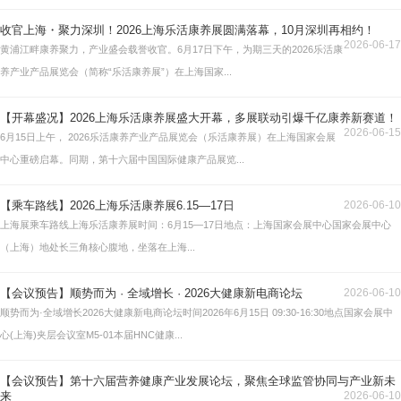
收官上海・聚力深圳！2026上海乐活康养展圆满落幕，10月深圳再相约！
2026-06-17
黄浦江畔康养聚力，产业盛会载誉收官。6月17日下午，为期三天的2026乐活康
养产业产品展览会（简称“乐活康养展”）在上海国家...
【开幕盛况】2026上海乐活康养展盛大开幕，多展联动引爆千亿康养新赛道！
2026-06-15
6月15日上午， 2026乐活康养产业产品展览会（乐活康养展）在上海国家会展
中心重磅启幕。同期，第十六届中国国际健康产品展览...
【乘车路线】2026上海乐活康养展6.15—17日
2026-06-10
上海展乘车路线上海乐活康养展时间：6月15—17日地点：上海国家会展中心国家会展中心
（上海）地处长三角核心腹地，坐落在上海...
【会议预告】顺势而为 · 全域增长 · 2026大健康新电商论坛
2026-06-10
顺势而为·全域增长2026大健康新电商论坛时间2026年6月15日 09:30-16:30地点国家会展中
心(上海)夹层会议室M5-01本届HNC健康...
【会议预告】第十六届营养健康产业发展论坛，聚焦全球监管协同与产业新未
来
2026-06-10