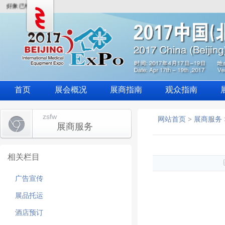
好象已经过了哦！
首页
展会概况
展商指南
观众指南
zsfw
网站首页
>
展商服务
展商服务
相关栏目
广告宣传
展品托运
酒店预订