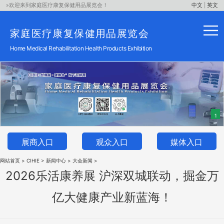
»欢迎来到家庭医疗康复保健用品
展览会！
中文
|
英文
家庭医疗康复保健用品
展览会
Home Medical Rehabilitation Health Products
Exhibition
1
展商入口
观众入口
媒体入口
网站首页
>
CIHIE
>
新闻中心
>
大会新闻
>
2026乐活康养展 沪深双城联动，掘金万
亿大健康产业新蓝海！